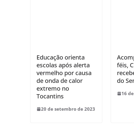
Educação orienta
Acom
escolas após alerta
féis,
vermelho por causa
receb
de onda de calor
do Se
extremo no
16 de
Tocantins
20 de setembro de 2023