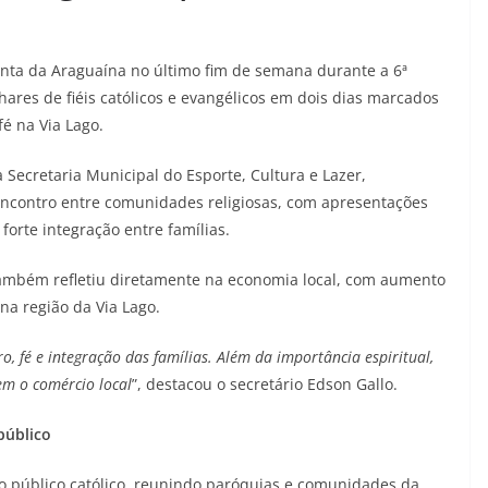
ta da Araguaína no último fim de semana durante a 6ª
hares de fiéis católicos e evangélicos em dois dias marcados
é na Via Lago.
 Secretaria Municipal do Esporte, Cultura e Lazer,
ncontro entre comunidades religiosas, com apresentações
forte integração entre famílias.
ambém refletiu diretamente na economia local, com aumento
na região da Via Lago.
 fé e integração das famílias. Além da importância espiritual,
em o comércio local
”, destacou o secretário Edson Gallo.
público
o público católico, reunindo paróquias e comunidades da