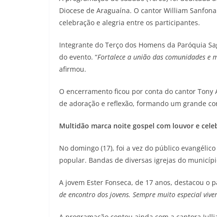
Diocese de Araguaína. O cantor William Sanfona
celebração e alegria entre os participantes.
Integrante do Terço dos Homens da Paróquia Sag
do evento. “
Fortalece a união das comunidades e m
afirmou.
O encerramento ficou por conta do cantor Tony
de adoração e reflexão, formando um grande cor
Multidão marca noite gospel com louvor e cele
No domingo (17), foi a vez do público evangélic
popular. Bandas de diversas igrejas do municíp
A jovem Ester Fonseca, de 17 anos, destacou o 
de encontro dos jovens. Sempre muito especial vive
A programação contou ainda com a cantora Jullia