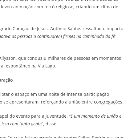
 levou animação com forró religioso, criando um clima de
rado Coração de Jesus, Antônio Santos ressaltou o impacto
otiva as pessoas a continuarem firmes na caminhada da fé
”,
 Allysson, que conduziu milhares de pessoas em momentos
al espontâneo na Via Lago.
bração
o lotar o espaço em uma noite de intensa participação
io se apresentaram, reforçando a união entre congregações.
papel do evento para a juventude.
“É um momento de união e
r isso com tanta gente
”, disse.
ny Souza e foi encerrada pelo cantor Felipe Rodrigues, que