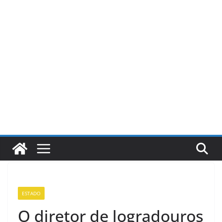
Pular
para
o
conteúdo
ESTADO
O diretor de logradouros