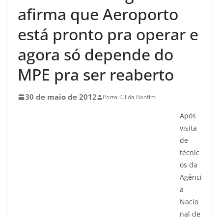
afirma que Aeroporto
está pronto pra operar e
agora só depende do
MPE pra ser reaberto
30 de maio de 2012
Portal Gilda Bonfim
Após
visita
de
técnic
os da
Agênci
a
Nacio
nal de