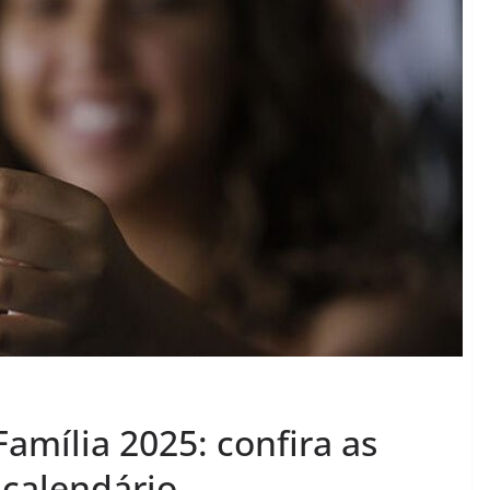
amília 2025: confira as
 calendário