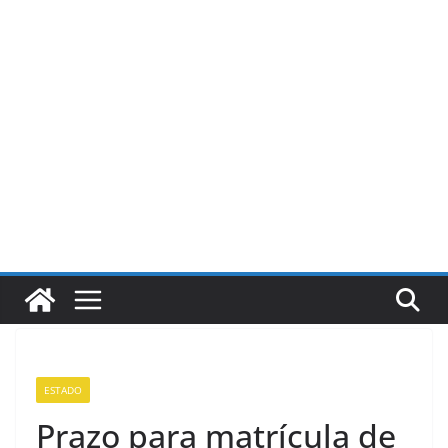
Pular
para
o
conteúdo
ESTADO
Prazo para matrícula de