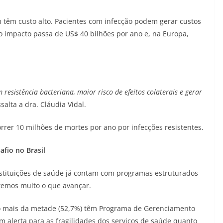
 têm custo alto. Pacientes com infecção podem gerar custos
o impacto passa de US$ 40 bilhões por ano e, na Europa,
resistência bacteriana, maior risco de efeitos colaterais e gerar
ssalta a dra. Cláudia Vidal.
er 10 milhões de mortes por ano por infecções resistentes.
fio no Brasil
tituições de saúde já contam com programas estruturados
temos muito o que avançar.
uco mais da metade (52,7%) têm Programa de Gerenciamento
 alerta para as fragilidades dos serviços de saúde quanto