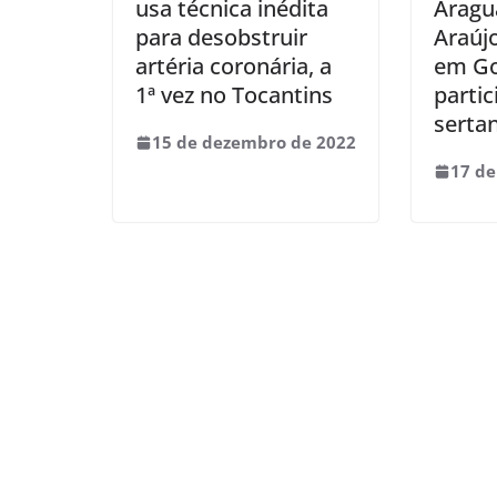
usa técnica inédita
Aragu
para desobstruir
Araúj
artéria coronária, a
em Go
1ª vez no Tocantins
parti
serta
15 de dezembro de 2022
17 de