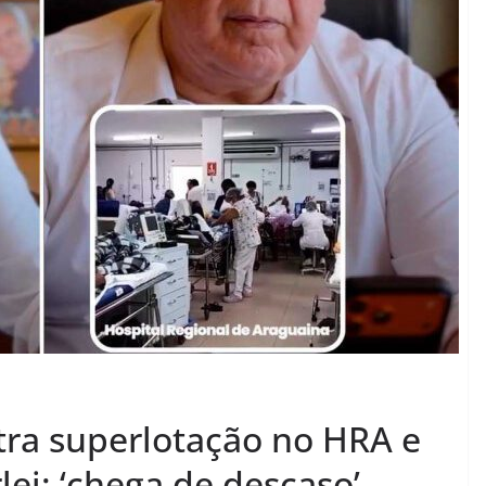
ra superlotação no HRA e
lei: ‘chega de descaso’