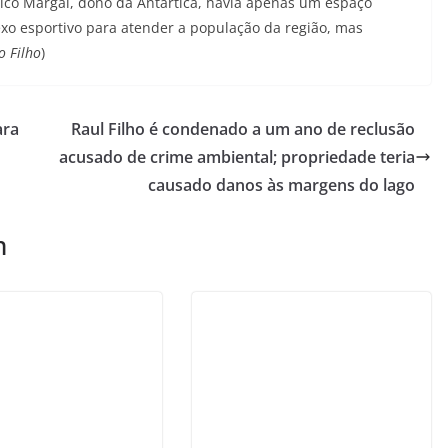
Zico Margal, dono da Antártica, havia apenas um espaço
xo esportivo para atender a população da região, mas
o Filho
)
ara
Raul Filho é condenado a um ano de reclusão
acusado de crime ambiental; propriedade teria
causado danos às margens do lago
m