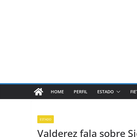
Pular
para
o
conteúdo
HOME
PERFIL
ESTADO
FI
ESTADO
Valderez fala sobre 