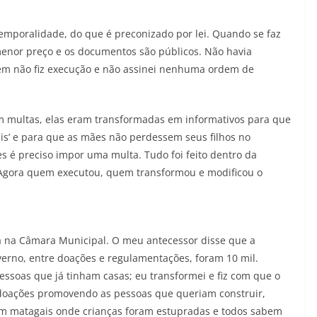
temporalidade, do que é preconizado por lei. Quando se faz
menor preço e os documentos são públicos. Não havia
ém não fiz execução e não assinei nenhuma ordem de
m multas, elas eram transformadas em informativos para que
s’ e para que as mães não perdessem seus filhos no
es é preciso impor uma multa. Tudo foi feito dentro da
. Agora quem executou, quem transformou e modificou o
 na Câmara Municipal. O meu antecessor disse que a
verno, entre doações e regulamentações, foram 10 mil.
ssoas que já tinham casas; eu transformei e fiz com que o
ez doações promovendo as pessoas que queriam construir,
ram matagais onde crianças foram estupradas e todos sabem