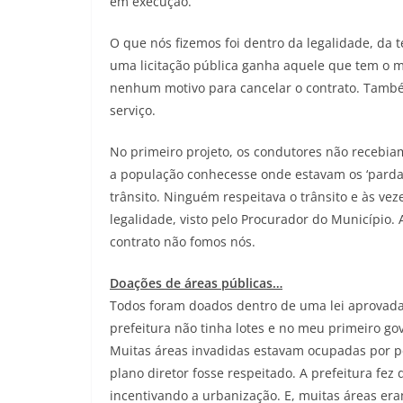
em execução.
O que nós fizemos foi dentro da legalidade, da 
uma licitação pública ganha aquele que tem o 
nenhum motivo para cancelar o contrato. Tamb
serviço.
No primeiro projeto, os condutores não recebia
a população conhecesse onde estavam os ‘pardai
trânsito. Ninguém respeitava o trânsito e às vez
legalidade, visto pelo Procurador do Município
contrato não fomos nós.
Doações de áreas públicas…
Todos foram doados dentro de uma lei aprovada
prefeitura não tinha lotes e no meu primeiro go
Muitas áreas invadidas estavam ocupadas por pe
plano diretor fosse respeitado. A prefeitura f
incentivando a urbanização. E, muitas áreas e