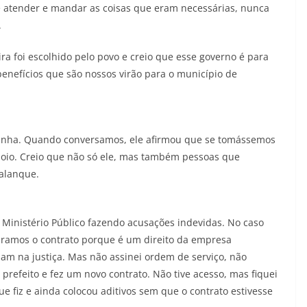
 atender e mandar as coisas que eram necessárias, nunca
.
ira foi escolhido pelo povo e creio que esse governo é para
benefícios que são nossos virão para o município de
anha. Quando conversamos, ele afirmou que se tomássemos
poio. Creio que não só ele, mas também pessoas que
palanque.
 Ministério Público fazendo acusações indevidas. No caso
lebramos o contrato porque é um direito da empresa
iam na justiça. Mas não assinei ordem de serviço, não
l prefeito e fez um novo contrato. Não tive acesso, mas fiquei
e fiz e ainda colocou aditivos sem que o contrato estivesse