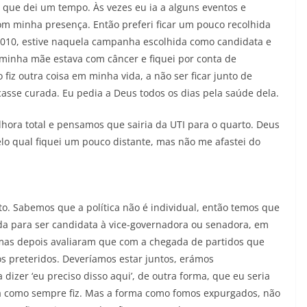
que dei um tempo. Às vezes eu ia a alguns eventos e
om minha presença. Então preferi ficar um pouco recolhida
2010, estive naquela campanha escolhida como candidata e
 minha mãe estava com câncer e fiquei por conta de
fiz outra coisa em minha vida, a não ser ficar junto de
asse curada. Eu pedia a Deus todos os dias pela saúde dela.
elhora total e pensamos que sairia da UTI para o quarto. Deus
elo qual fiquei um pouco distante, mas não me afastei do
 Sabemos que a política não é individual, então temos que
da para ser candidata à vice-governadora ou senadora, em
 mas depois avaliaram que com a chegada de partidos que
s preteridos. Deveríamos estar juntos, erámos
 dizer ‘eu preciso disso aqui’, de outra forma, que eu seria
sa como sempre fiz. Mas a forma como fomos expurgados, não