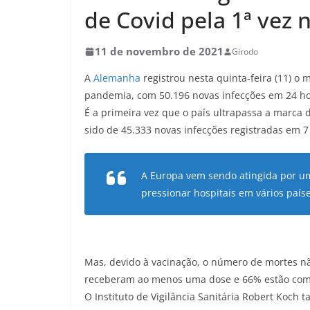
de Covid pela 1ª vez
11 de novembro de 2021
Girodo
A
Alemanha
registrou nesta quinta-feira (11) o 
pandemia, com 50.196 novas infecções em 24 ho
É a primeira vez que o país ultrapassa a marca 
sido de 45.333 novas infecções registradas em 7 
A Europa vem sendo atingida por u
pressionar hospitais em vários país
Mas, devido à vacinação, o número de mortes 
receberam ao menos uma dose e 66% estão com
O Instituto de Vigilância Sanitária Robert Koch