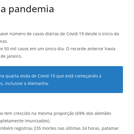
 na pandemia
maior número de casos diários de Covid-19 desde o início da
ras.
de 50 mil casos em um único dia
. O recorde anterior havia
de janeiro.
ma quarta onda de Covid-19 que está começando a
es, inclusive a Alemanha.
não tem crescido na mesma proporção
(69% dos alemães
pletamente imunizados).
 também registrou 235 mortes nas últimas 24 horas, patamar