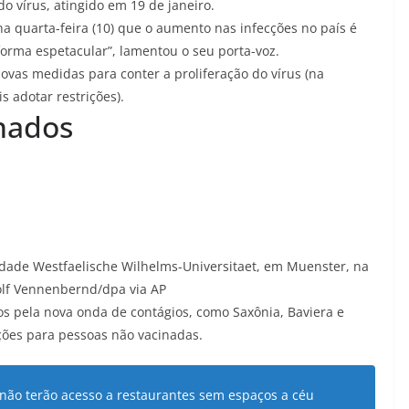
o vírus, atingido em 19 de janeiro.
a quarta-feira (10) que o aumento nas infecções no país é
 forma espetacular”, lamentou o seu porta-voz.
ovas medidas para conter a proliferação do vírus (na
s adotar restrições).
inados
dade Westfaelische Wilhelms-Universitaet, em Muenster, na
olf Vennenbernd/dpa via AP
os pela nova onda de contágios, como Saxônia, Baviera e
ções para pessoas não vacinadas
.
 não terão acesso a restaurantes sem espaços a céu