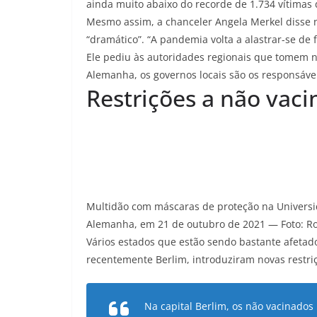
ainda muito abaixo do recorde de 1.734 vítimas d
Mesmo assim, a chanceler Angela Merkel disse n
“dramático”. “A pandemia volta a alastrar-se de
Ele pediu às autoridades regionais que tomem n
Alemanha, os governos locais são os responsávei
Restrições a não vac
Multidão com máscaras de proteção na Universi
Alemanha, em 21 de outubro de 2021 — Foto: R
Vários estados que estão sendo bastante afetad
recentemente Berlim,
introduziram novas restri
Na capital Berlim, os não vacinados