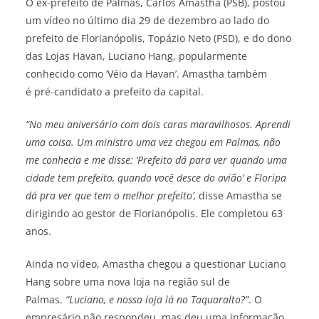
O ex-prefeito de Palmas, Carlos Amastha (PSB), postou
um vídeo no último dia 29 de dezembro ao lado do
prefeito de Florianópolis, Topázio Neto (PSD), e do dono
das Lojas Havan, Luciano Hang, popularmente
conhecido como ‘Véio da Havan’. Amastha também
é pré-candidato a prefeito da capital.
“No meu aniversário com dois caras maravilhosos. Aprendi
uma coisa. Um ministro uma vez chegou em Palmas, não
me conhecia e me disse: ‘Prefeito dá para ver quando uma
cidade tem prefeito, quando você desce do avião’ e Floripa
dá pra ver que tem o melhor prefeito’,
disse Amastha se
dirigindo ao gestor de Florianópolis. Ele completou 63
anos.
Ainda no vídeo, Amastha chegou a questionar Luciano
Hang sobre uma nova loja na região sul de
Palmas.
“Luciano, e nossa loja lá no Taquaralto?”
. O
empresário não respondeu, mas deu uma informação