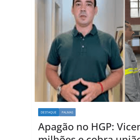
DESTAQUE
PALMAS
Apagão no HGP: Vicen
milhões e cobra uniã