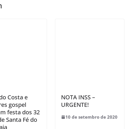
m
do Costa e
NOTA INSS –
res gospel
URGENTE!
m festa dos 32
10 de setembro de 2020
de Santa Fé do
aia