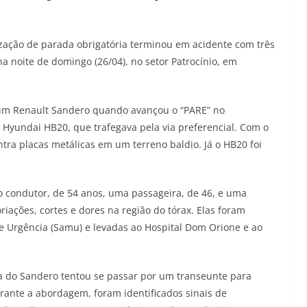
zação de parada obrigatória terminou em acidente com três
 noite de domingo (26/04), no setor Patrocínio, em
a um Renault Sandero quando avançou o “PARE” no
Hyundai HB20, que trafegava pela via preferencial. Com o
ntra placas metálicas em um terreno baldio. Já o HB20 foi
: o condutor, de 54 anos, uma passageira, de 46, e uma
iações, cortes e dores na região do tórax. Elas foram
e Urgência (Samu) e levadas ao Hospital Dom Orione e ao
ta do Sandero tentou se passar por um transeunte para
Durante a abordagem, foram identificados sinais de