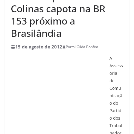
Colinas capota na BR
153 próximo a
Brasilândia
15 de agosto de 2012
Portal Gilda Bonfim
A
Assess
oria
de
Comu
nicaçã
o do
Partid
o dos
Trabal
hador