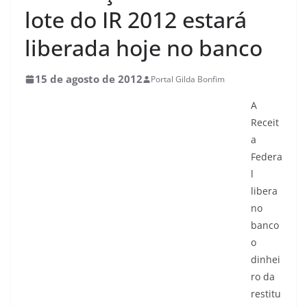
lote do IR 2012 estará
liberada hoje no banco
15 de agosto de 2012
Portal Gilda Bonfim
A
Receit
a
Federa
l
libera
no
banco
o
dinhei
ro da
restitu