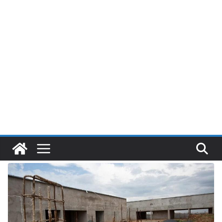
Pular
para
o
conteúdo