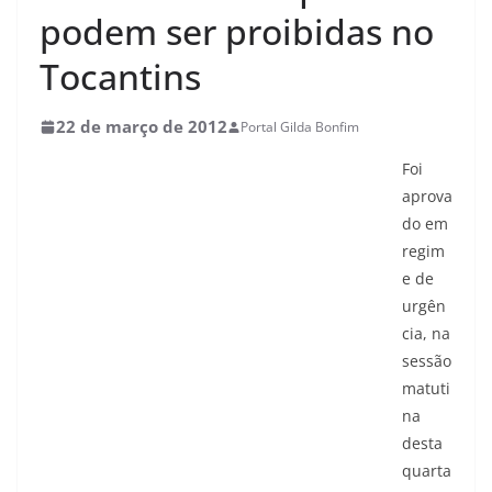
podem ser proibidas no
Tocantins
22 de março de 2012
Portal Gilda Bonfim
Foi
aprova
do em
regim
e de
urgên
cia, na
sessão
matuti
na
desta
quarta