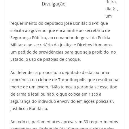
-feira,
Divulgação
dia 21,
um
requerimento do deputado José Bonifácio (PR) que
solicita ao governo que encaminhe ao secretário de
Segurança Pública, ao comandande-geral da Polícia
Militar e ao secretário da Justiça e Direitos Humanos
um pedido de providências para que seja proibido, no
Estado, o uso de pistolas de choque.
Ao defender a proposta, o deputado destacou uma
ocorrência na cidade de Tocantinópolis que resultou na
morte de um jovem. “Não temos a garantia se esse tipo
de arma é letal ou não, o que coloca em risco a
segurança do indivíduo envolvido em ações policiais”,
justificou Bonifácio.
Ao todo os parlamentares aprovaram 60 requerimentos
constantes na Ordem do Dia. Cinquenta e cinco deles