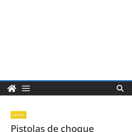
Pular
para
o
conteúdo
ESTADO
Pistolas de choque