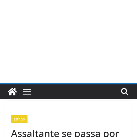
Pular
para
o
conteúdo
ESTADO
Assaltante se passa por